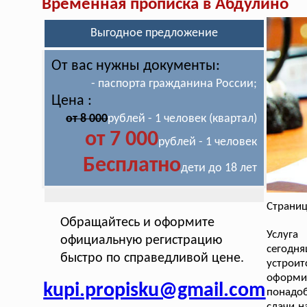
Временная прописка в Абдулино
Выгодное предложение
От вас нужны документы:
- паспорта гражданина России;
Цена :
от 8 000
рублей - 1 человек (квартал)
от 7 000
рублей - 1 человек
Бесплатно
дети до 18 лет
Страниц
Обращайтесь и оформите
Услуга
официальную регистрацию
сегодня
быстро по справедливой цене.
устроит
оформи
kupi.propisku@gmail.com
понадоб
сдачи н