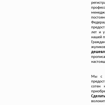
регист
профес
менедж
постоян
Федера
предост
лет и 
нашей п
Гражда
жулико
дешевл
прописа
настоящ
Мы с г
предост
сотен 
приобр
Сделат
волокит