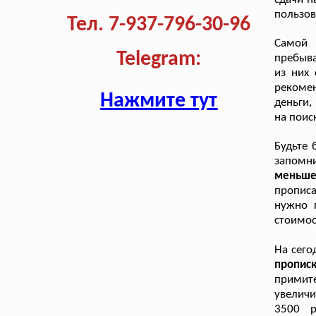
пользов
Тел. 7-937-796-30-96
Самой 
Telegram:
пребыва
из них 
рекоме
Нажмите тут
деньги,
на поис
Будьте 
запомн
меньше
прописа
нужно 
стоимос
На сего
пропис
примит
увеличи
3500 р