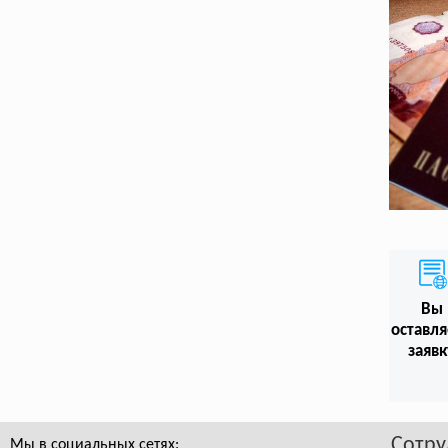
Вы
оставл
заявк
Сотру
Мы в социальных сетях: