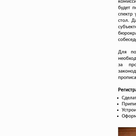
комисси
будет п
спектр 
стол. Д
субъе
бюрокр
собесед
Для по
необход
за про
законо
прописа
Регист
Сдела
Припи
Устрои
Оформ